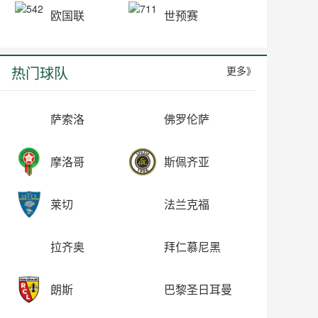
欧国联
世预赛
热门球队
更多》
萨索洛
佛罗伦萨
摩洛哥
斯佩齐亚
莱切
法兰克福
拉齐奥
拜仁慕尼黑
朗斯
巴黎圣日耳曼