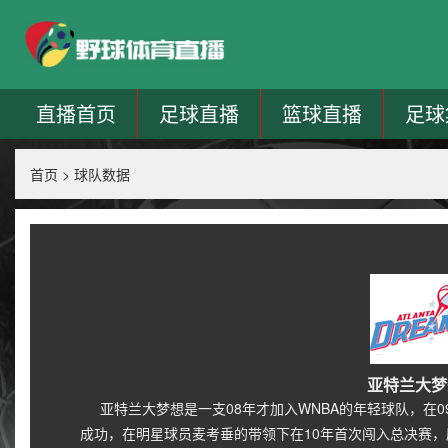
直播首页
足球直播
篮球直播
足球
首页
>
球队数据
亚特兰大梦
亚特兰大梦想是一支08年才加入WNBA的年轻球队，在0
成功，在明星球员麦考垂的带领下在10年首次闯入总决赛