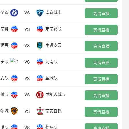
锡吴钩
南京城市
VS
高清直播
山南狮
定南赣联
VS
高清直播
西恒宸
南通支云
VS
高清直播
国安队
河南队
VS
高清直播
淮安队
盐城队
VS
高清直播
英博队
成都蓉城队
VS
高清直播
赫尔城
南安普顿
VS
高清直播
云港队
徐州队
VS
高清直播