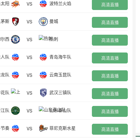
格太阳
波特兰火焰
VS
高清直播
恩茅斯
曼城
VS
高清直播
切尔西
热刺
VS
高清直播
铁人队
青岛海牛队
VS
高清直播
梁龙队
云南玉昆队
VS
高清直播
申花队
武汉三镇队
VS
高清直播
浙江队
山东泰山队
VS
高清直播
多节奏
菲尼克斯水星
VS
高清直播