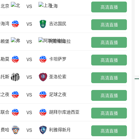
北京
上海
VS
高清直播
特海湾
吉达国民
VS
高清直播
弗赖堡
阿斯顿维拉
VS
高清直播
巴勒莫
卡坦萨罗
VS
高清直播
桑托斯
圣洛伦索
VS
高清直播
球之夜
足球之夜
VS
高清直播
达联合
胡拜尔库迪西亚
VS
高清直播
费哈
利雅得新月
VS
高清直播