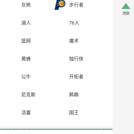
灰熊
步行者
顶部
湖人
76人
篮网
魔术
黄蜂
独行侠
公牛
开拓者
尼克斯
鹈鹕
活塞
国王