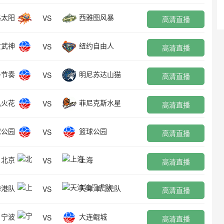
格太阳
西雅图风暴
VS
高清直播
女武神
纽约自由人
VS
高清直播
多节奏
明尼苏达山猫
VS
高清直播
矶火花
菲尼克斯水星
VS
高清直播
球公园
篮球公园
VS
高清直播
北京
上海
VS
高清直播
海港队
天津津门虎队
VS
高清直播
宁波
大连鲲城
VS
高清直播