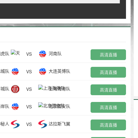
门虎队
河南队
VS
高清直播
鹏城队
大连英博队
VS
高清直播
蓉城队
上海海港队
VS
高清直播
海岸队
北京国安队
VS
高清直播
神秘人
达拉斯飞翼
VS
高清直播