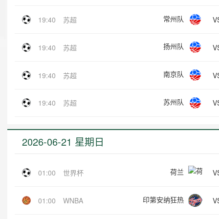
常州队
V
19:40
苏超
扬州队
V
19:40
苏超
南京队
V
19:40
苏超
苏州队
V
19:40
苏超
2026-06-21 星期日
荷兰
V
01:00
世界杯
印第安纳狂热
V
01:00
WNBA