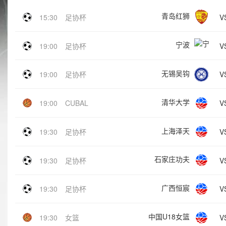
青岛红狮
V
15:30
足协杯
宁波
V
19:00
足协杯
无锡吴钩
V
19:00
足协杯
清华大学
V
19:00
CUBAL
上海泽天
V
19:30
足协杯
石家庄功夫
V
19:30
足协杯
广西恒宸
V
19:30
足协杯
中国U18女篮
V
19:30
女篮