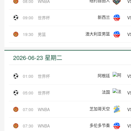
纽约自由人
V
08:00
WNBA
新西兰
V
09:00
世界杯
澳大利亚男篮
V
19:30
男篮
2026-06-23 星期二
阿根廷
V
01:00
世界杯
法国
V
05:00
世界杯
芝加哥天空
V
07:00
WNBA
多伦多节奏
V
07:30
WNBA