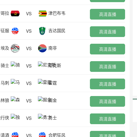
安哥拉
津巴布韦
VS
高清直播
萨征服
吉达国民
VS
高清直播
埃及
南非
VS
高清直播
骑士
尼克斯
VS
高清直播
马刺
雷霆
VS
高清直播
森林狼
掘金
VS
高清直播
独行侠
勇士
VS
高清直播
裕清酒
合肥狂风
VS
高清直播