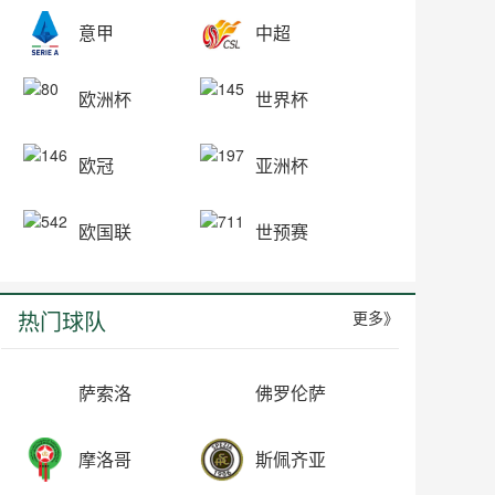
意甲
中超
欧洲杯
世界杯
欧冠
亚洲杯
欧国联
世预赛
热门球队
更多》
萨索洛
佛罗伦萨
摩洛哥
斯佩齐亚