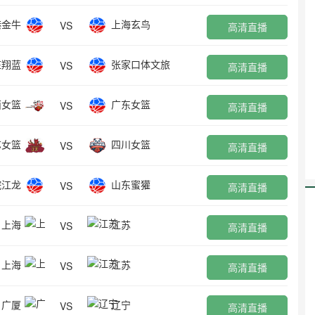
港金牛
上海玄鸟
VS
高清直播
庄翔蓝
张家口体文旅
VS
高清直播
西女篮
广东女篮
VS
高清直播
苏女篮
四川女篮
VS
高清直播
皖江龙
山东蜜獾
VS
高清直播
上海
江苏
VS
高清直播
上海
江苏
VS
高清直播
广厦
辽宁
VS
高清直播