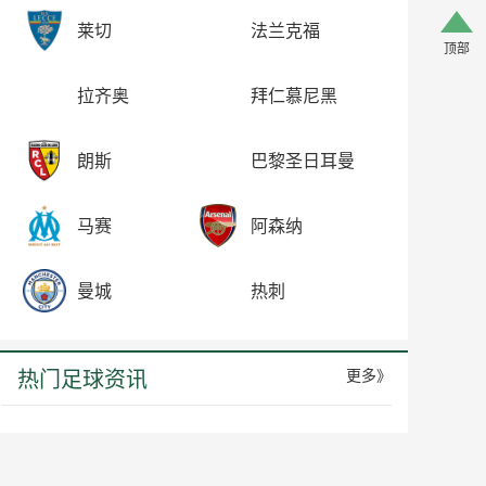
莱切
法兰克福
顶部
拉齐奥
拜仁慕尼黑
朗斯
巴黎圣日耳曼
马赛
阿森纳
曼城
热刺
热门足球资讯
更多》