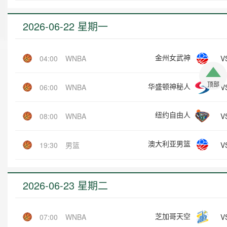
2026-06-22 星期一
金州女武神
V
04:00
WNBA
顶部
华盛顿神秘人
V
06:00
WNBA
纽约自由人
V
08:00
WNBA
澳大利亚男篮
V
19:30
男篮
2026-06-23 星期二
芝加哥天空
V
07:00
WNBA