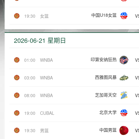
中国U18女篮
V
19:30
女篮
2026-06-21 星期日
印第安纳狂热
V
01:00
WNBA
西雅图风暴
V
03:00
WNBA
芝加哥天空
V
08:00
WNBA
北京大学
V
19:00
CUBAL
中国男篮
V
19:30
男篮