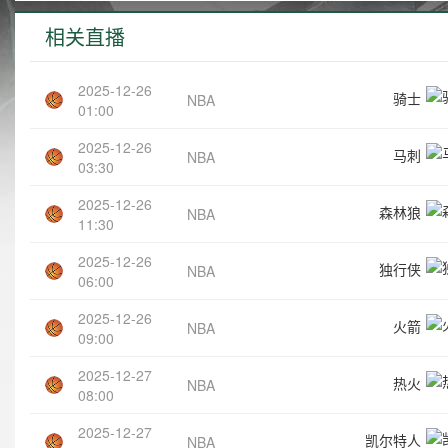
相关直播
2025-12-26
骑士
NBA
01:00
2025-12-26
马刺
NBA
03:30
2025-12-26
森林狼
NBA
11:30
2025-12-26
独行侠
NBA
06:00
2025-12-26
火箭
NBA
09:00
2025-12-27
热火
NBA
08:00
2025-12-27
凯尔特人
NBA