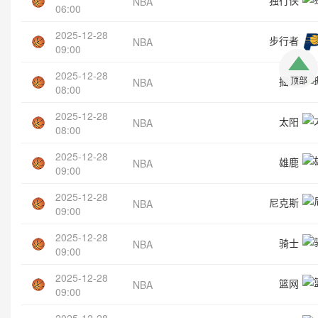
NBA
06:00
2025-12-28
步行者
NBA
09:00
2025-12-28
掘金
顶部
NBA
08:00
2025-12-28
太阳
NBA
08:00
2025-12-28
雄鹿
NBA
09:00
2025-12-28
尼克斯
NBA
09:00
2025-12-28
骑士
NBA
09:00
2025-12-28
篮网
NBA
09:00
2025-12-28