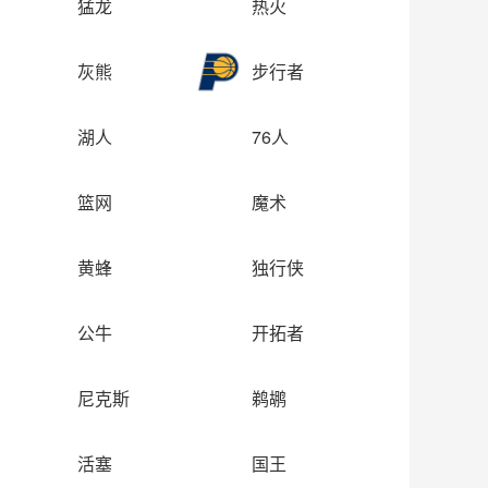
猛龙
热火
灰熊
步行者
湖人
76人
篮网
魔术
黄蜂
独行侠
公牛
开拓者
尼克斯
鹈鹕
活塞
国王