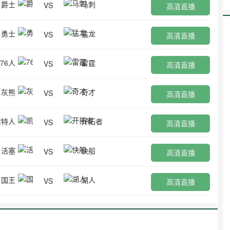
爵士
马刺
VS
高清直播
勇士
猛龙
VS
高清直播
76人
雷霆
VS
高清直播
灰熊
奇才
VS
高清直播
尔特人
开拓者
VS
高清直播
活塞
快船
VS
高清直播
国王
湖人
VS
高清直播