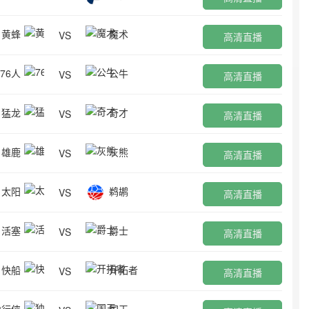
黄蜂
魔术
VS
高清直播
76人
公牛
VS
高清直播
猛龙
奇才
VS
高清直播
雄鹿
灰熊
VS
高清直播
太阳
鹈鹕
VS
高清直播
活塞
爵士
VS
高清直播
快船
开拓者
VS
高清直播
独行侠
国王