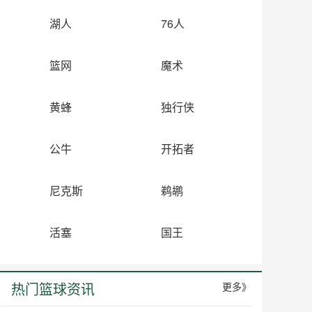
湖人
76人
篮网
魔术
黄蜂
独行侠
公牛
开拓者
尼克斯
鹈鹕
活塞
国王
热门篮球资讯
更多》