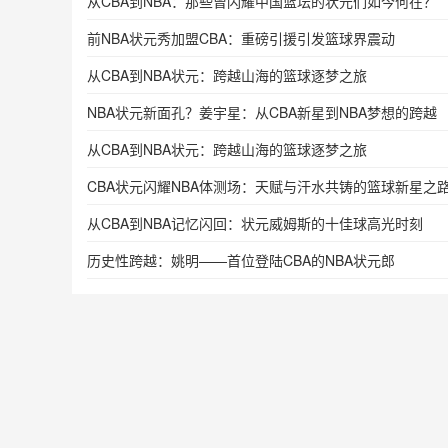
从CBA到NBA：那些曾闪耀中国篮坛的状元们如今何在？
前NBA状元秀加盟CBA：重磅引援引发篮球界震动
从CBA到NBA状元：跨越山海的篮球逐梦之旅
NBA状元新面孔？姜宇星：从CBA新星到NBA梦想的跨越
从CBA到NBA状元：跨越山海的篮球逐梦之旅
CBA状元闪耀NBA体测场：天赋与汗水共铸的篮球新星之
从CBA到NBA记忆闪回：状元威姆斯的十佳球高光时刻
历史性跨越：姚明——首位登陆CBA的NBA状元郎